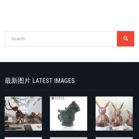
Search
SEARC
搜
索
Search
最新图片 LATEST IMAGES