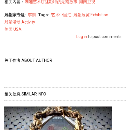
相关内容：
湖湘艺术讲述独特的湖南故事-湖南卫视
Category2
雕塑家专题
李澍
Tags
艺术中国汇
雕塑展览 Exhibition
雕塑活动 Activity
雕
美国 USA
塑
Log in
to post comments
现
场
global
关于作者 ABOUT AUTHOR
相关信息 SIMILAR INFO