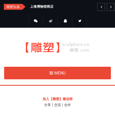
Skip
汇总
上海博物馆商店
艺
雕塑头条
to
main
content
MENU
加入【雕塑】微信群
分享丨交流丨合作