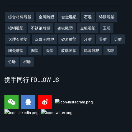
综合材料雕塑
金属雕塑
合金雕塑
石雕
铸铜雕塑
锻铜雕塑
不锈钢雕塑
钢铁雕塑
金银雕塑
玉雕
大理石雕塑
汉白玉雕塑
砂岩雕塑
牙雕
骨雕
贝雕
陶瓷雕塑
陶塑
瓷塑
玻璃雕塑
琉璃雕塑
木雕
竹雕
根雕
携手同行 FOLLOW US