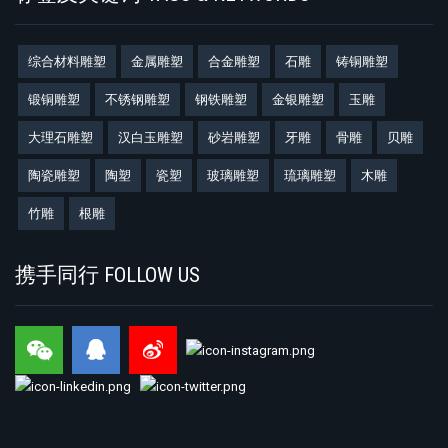
综合材料雕塑
金属雕塑
合金雕塑
石雕
铸铜雕塑
锻铜雕塑
不锈钢雕塑
钢铁雕塑
金银雕塑
玉雕
大理石雕塑
汉白玉雕塑
砂岩雕塑
牙雕
骨雕
贝雕
陶瓷雕塑
陶塑
瓷塑
玻璃雕塑
琉璃雕塑
木雕
竹雕
根雕
携手同行 FOLLOW US