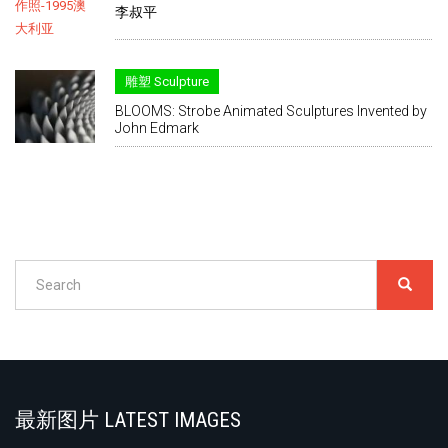
李叔平
雕塑 Sculpture
BLOOMS: Strobe Animated Sculptures Invented by
John Edmark
Search
SEARC
搜
索
Search
最新图片 LATEST IMAGES