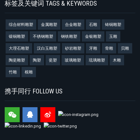
标签及关键词 TAGS & KEYWORDS
综合材料雕塑
金属雕塑
合金雕塑
石雕
铸铜雕塑
锻铜雕塑
不锈钢雕塑
钢铁雕塑
金银雕塑
玉雕
大理石雕塑
汉白玉雕塑
砂岩雕塑
牙雕
骨雕
贝雕
陶瓷雕塑
陶塑
瓷塑
玻璃雕塑
琉璃雕塑
木雕
竹雕
根雕
携手同行 FOLLOW US