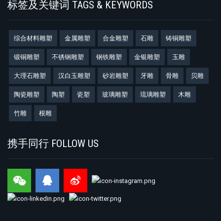
标签及关键词 TAGS & KEYWORDS
综合材料雕塑
金属雕塑
合金雕塑
石雕
铸铜雕塑
锻铜雕塑
不锈钢雕塑
钢铁雕塑
金银雕塑
玉雕
大理石雕塑
汉白玉雕塑
砂岩雕塑
牙雕
骨雕
贝雕
陶瓷雕塑
陶塑
瓷塑
玻璃雕塑
琉璃雕塑
木雕
竹雕
根雕
携手同行 FOLLOW US