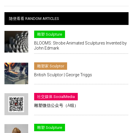
随便看看 RANDOM ARTICLES
雕塑 Sculpture
BLOOMS: Strobe Animated Sculptures Invented by
John Edmark
雕塑家 Sculptor
British Sculptor | George Triggs
社交媒体 SocialMedia
雕塑微信公众号（A组）
雕塑 Sculpture