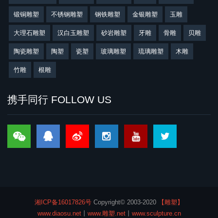
锻铜雕塑
不锈钢雕塑
钢铁雕塑
金银雕塑
玉雕
大理石雕塑
汉白玉雕塑
砂岩雕塑
牙雕
骨雕
贝雕
陶瓷雕塑
陶塑
瓷塑
玻璃雕塑
琉璃雕塑
木雕
竹雕
根雕
携手同行 FOLLOW US
湘ICP备16017826号
Copyright©
2003-2020
【雕塑】
www.diaosu.net
丨
www.雕塑.net
丨
www.sculpture.cn