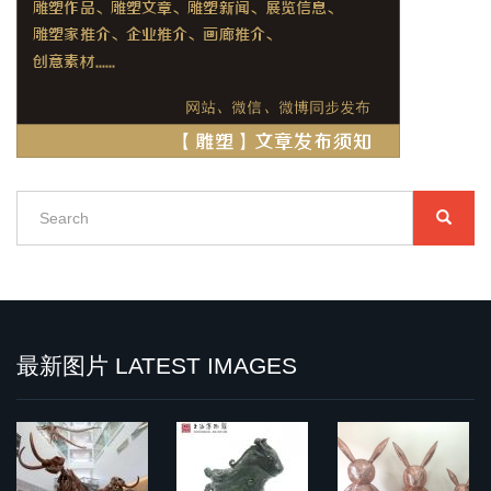
Search
SEARC
搜
索
Search
最新图片 LATEST IMAGES