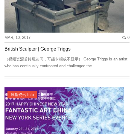
MAR, 10, 2017
0
British Sculptor | George Triggs
（视频资源若跨境访问，可能卡顿或不显示） George Triggs is an artist
who has continually confronted and challenged the…
雕塑资讯 Info