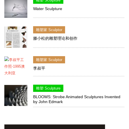
雕塑 Sculpture
Water Sculpture
雕塑家 Sculptor
滕小松的雕塑理论和创作
雕塑家 Sculptor
李叔平
雕塑 Sculpture
BLOOMS: Strobe Animated Sculptures Invented
by John Edmark