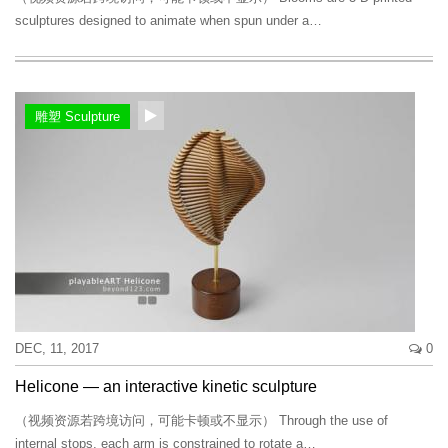
sculptures designed to animate when spun under a…
雕塑 Sculpture
DEC, 11, 2017
0
Helicone — an interactive kinetic sculpture
（视频资源若跨境访问，可能卡顿或不显示） Through the use of
internal stops, each arm is constrained to rotate a…