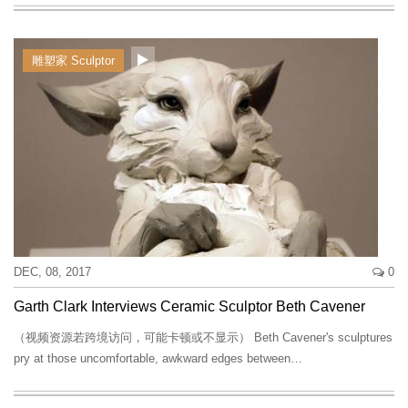
雕塑家 Sculptor
DEC, 08, 2017
0
Garth Clark Interviews Ceramic Sculptor Beth Cavener
（视频资源若跨境访问，可能卡顿或不显示） Beth Cavener's sculptures
pry at those uncomfortable, awkward edges between…