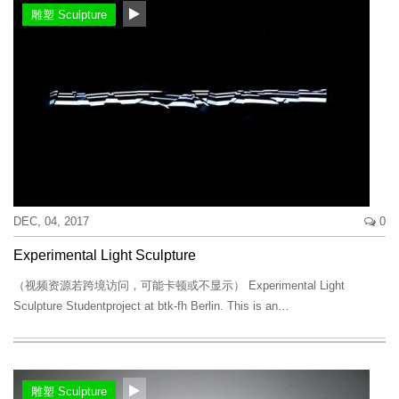
雕塑 Sculpture
DEC, 04, 2017
0
Experimental Light Sculpture
（视频资源若跨境访问，可能卡顿或不显示） Experimental Light
Sculpture Studentproject at btk-fh Berlin. This is an…
雕塑 Sculpture