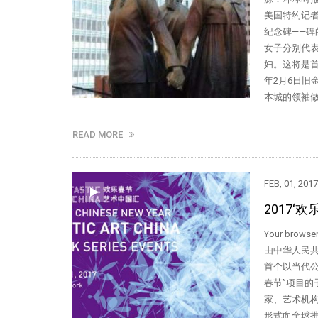
美国特约记者
纪念碑——碑
女子分别代
妇。这将是首
年2月6日
本城的领袖做
READ MORE
FEB, 01, 2017
2017‘
Your brows
由中华人民
首个以当代
春节”项目的
家、艺术机构
形式向全球推