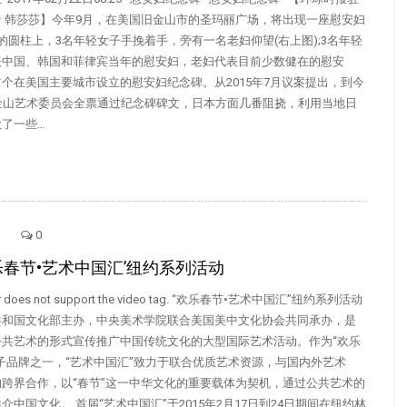
 韩莎莎】今年9月，在美国旧金山市的圣玛丽广场，将出现一座慰安妇
的圆柱上，3名年轻女子手挽着手，旁有一名老妇仰望(右上图);3名年轻
表中国、韩国和菲律宾当年的慰安妇，老妇代表目前少数健在的慰安
个在美国主要城市设立的慰安妇纪念碑。从2015年7月议案提出，到今
旧金山艺术委员会全票通过纪念碑碑文，日本方面几番阻挠，利用当地日
了一些…
0
欢乐春节•艺术中国汇’纽约系列活动
er does not support the video tag. “欢乐春节•艺术中国汇”纽约系列活动
共和国文化部主办，中央美术学院联合美国美中文化协会共同承办，是
公共艺术的形式宣传推广中国传统文化的大型国际艺术活动。作为“欢乐
子品牌之一，“艺术中国汇”致力于联合优质艺术资源，与国内外艺术
跨界合作，以“春节”这一中华文化的重要载体为契机，通过公共艺术的
介中国文化。 首届“艺术中国汇”于2015年2月17日到24日期间在纽约林