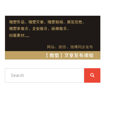
Search
SEARCH
搜
索
Search