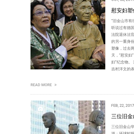
慰安妇塑
“旧金山市
听说过有德
法院退休法官
的另一重身份
塑像，过去两
天，“慰安妇
妇”纪念物。
吉村洋文的表
READ MORE
FEB, 22, 2017
三位旧金
三位旧金山华
源：环球时报 