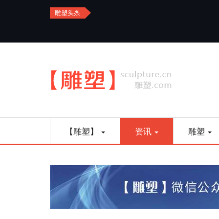
Skip
雕塑头条
to
艺品金属雕塑
main
content
Main
【雕塑】
资讯
雕塑
navigation