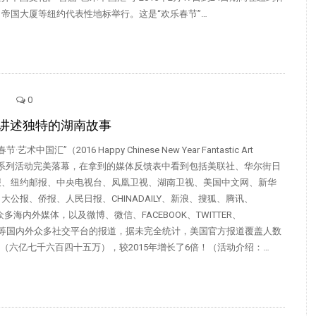
帝国大厦等纽约代表性地标举行。这是“欢乐春节”…
0
讲述独特的湖南故事
·艺术中国汇”（2016 Happy Chinese New Year Fantastic Art
纽约系列活动完美落幕，在拿到的媒体反馈表中看到包括美联社、华尔街日
报、纽约邮报、中央电视台、凤凰卫视、湖南卫视、美国中文网、新华
大公报、侨报、人民日报、CHINADAILY、新浪、搜狐、腾讯、
等众多海内外媒体，以及微博、微信、FACEBOOK、TWITTER、
RAM等国内外众多社交平台的报道，据未完全统计，美国官方报道覆盖人数
2476（六亿七千六百四十五万），较2015年增长了6倍！（活动介绍：…