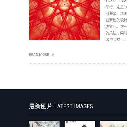
列活动”于2
举行。这是“
府资源、清
创新性的设
统文化。这
的关注，同
谐与共鸣，…
READ MORE
最新图片 LATEST IMAGES