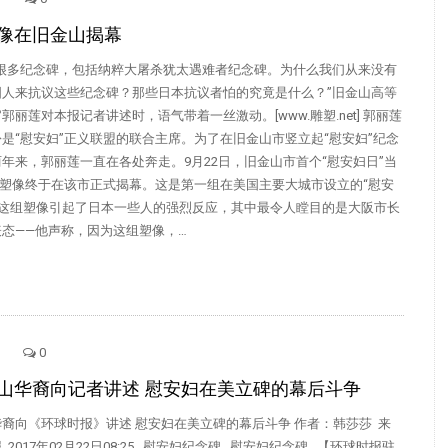
像在旧金山揭幕
有很多纪念碑，包括纳粹大屠杀犹太遇难者纪念碑。为什么我们从来没有
国人来抗议这些纪念碑？那些日本抗议者怕的究竟是什么？”旧金山高等
郭丽莲对本报记者讲述时，语气带着一丝激动。[www.雕塑.net] 郭丽莲
是“慰安妇”正义联盟的联合主席。为了在旧金山市竖立起“慰安妇”纪念
年来，郭丽莲一直在各处奔走。9月22日，旧金山市首个“慰安妇日”当
”塑像终于在该市正式揭幕。这是第一组在美国主要大城市设立的“慰安
 这组塑像引起了日本一些人的强烈反应，其中最令人瞠目的是大阪市长
态——他声称，因为这组塑像，…
0
山华裔向记者讲述 慰安妇在美立碑的幕后斗争
裔向《环球时报》讲述 慰安妇在美立碑的幕后斗争 作者：韩莎莎 来
2017年02月22日08:25 慰安妇纪念碑 慰安妇纪念碑 【环球时报驻