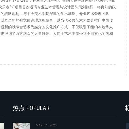
015年2月17日-24日，在林肯艺术中心、帝国大厦等纽约多个代表性地标
欢乐春节”项目首次邀请专业艺术管理与设计团队策划执行，将良好的政
晰的战略规划，与中央美术学院深厚的学术基础、专业艺术管理团队、
计以及全新的视觉传达理念相结合，以当代公共艺术为媒介推广中国传
一崭新的以综合艺术为媒介的文化推广方式，不仅吸引了纽约本地华人
时也得到了西方观众的大量好评。人们于艺术中感受到不同文化间的和
热点 POPULAR
标
MAR, 31, 2020