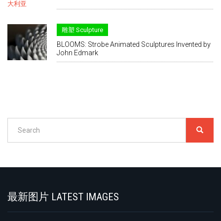
雕塑 Sculpture
BLOOMS: Strobe Animated Sculptures Invented by
John Edmark
Search
SEARC
搜
索
Search
最新图片 LATEST IMAGES