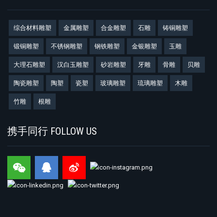
综合材料雕塑
金属雕塑
合金雕塑
石雕
铸铜雕塑
锻铜雕塑
不锈钢雕塑
钢铁雕塑
金银雕塑
玉雕
大理石雕塑
汉白玉雕塑
砂岩雕塑
牙雕
骨雕
贝雕
陶瓷雕塑
陶塑
瓷塑
玻璃雕塑
琉璃雕塑
木雕
竹雕
根雕
携手同行 FOLLOW US