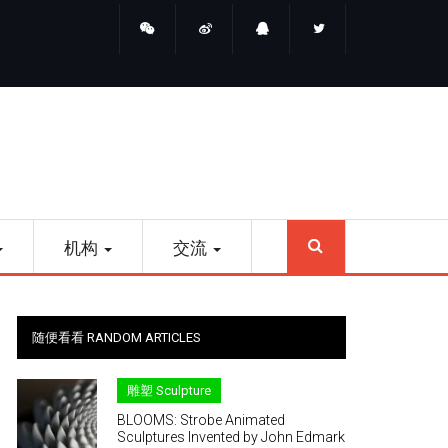
睛点雕塑
SEARCH
机构
交流
随便看看 RANDOM ARTICLES
雕塑 Sculpture
BLOOMS: Strobe Animated
Sculptures Invented by John Edmark