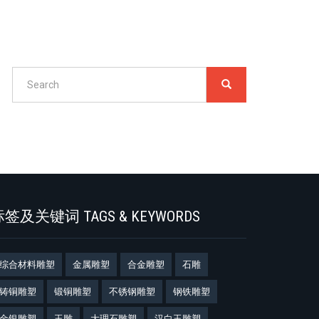
Search
SEARCH
搜
索
Search
签及关键词 TAGS & KEYWORDS
综合材料雕塑
金属雕塑
合金雕塑
石雕
铸铜雕塑
锻铜雕塑
不锈钢雕塑
钢铁雕塑
金银雕塑
玉雕
大理石雕塑
汉白玉雕塑