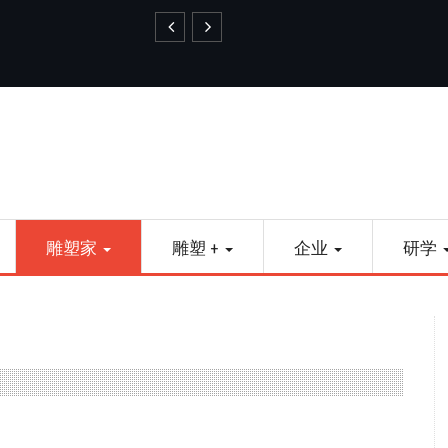
艺品金属雕塑
雕塑家
雕塑 +
企业
研学