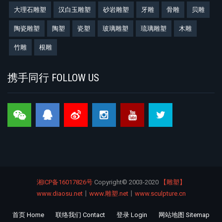
大理石雕塑
汉白玉雕塑
砂岩雕塑
牙雕
骨雕
贝雕
陶瓷雕塑
陶塑
瓷塑
玻璃雕塑
琉璃雕塑
木雕
竹雕
根雕
携手同行 FOLLOW US
湘ICP备16017826号
Copyright©
2003-2020
【雕塑】
www.diaosu.net
丨
www.雕塑.net
丨
www.sculpture.cn
首页 Home
联络我们 Contact
登录 Login
网站地图 Sitemap