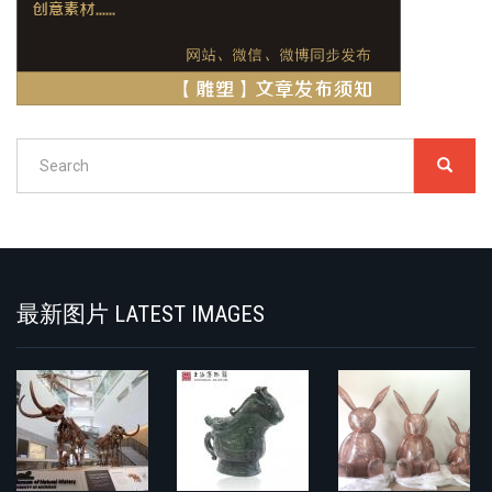
Search
SEARC
搜
索
Search
最新图片 LATEST IMAGES