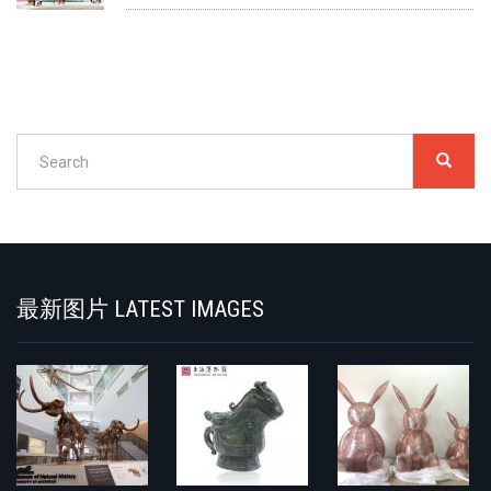
Search
SEARC
搜
索
Search
最新图片 LATEST IMAGES