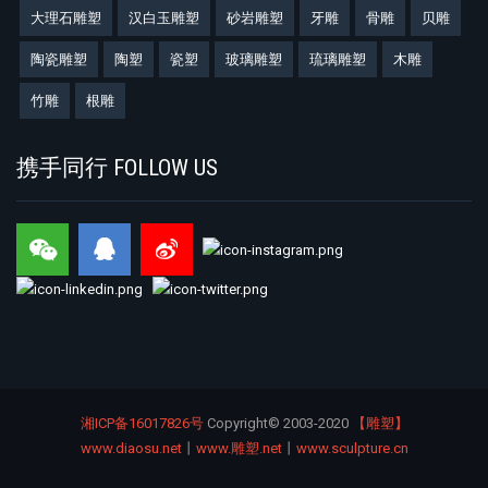
大理石雕塑
汉白玉雕塑
砂岩雕塑
牙雕
骨雕
贝雕
陶瓷雕塑
陶塑
瓷塑
玻璃雕塑
琉璃雕塑
木雕
竹雕
根雕
携手同行 FOLLOW US
湘ICP备16017826号
Copyright©
2003-2020
【雕塑】
www.diaosu.net
丨
www.雕塑.net
丨
www.sculpture.cn