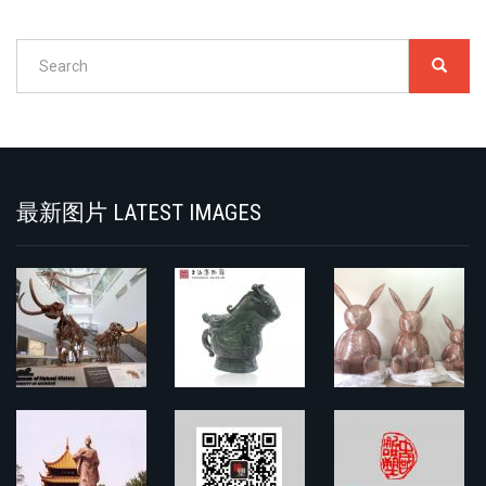
Search
SEARC
搜
索
Search
最新图片 LATEST IMAGES