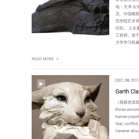
地：天津 出
员、中国雕塑
范学院艺术
任职。 人生
工程师。曾于
大学学习机械
READ MORE
DEC, 08, 201
Garth Cla
（视频资源若跨境访
those uncomf
human psycho
fear, conflic
Cavener abo