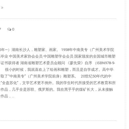
E
7
0
35年—）湖南长沙人，雕塑家、画家。 1958年中南美专（广州美术学院
毕业 中国美术家协会会员 中国雕塑学会会员 国家颁发的全国城市雕塑
书获得者 湖南省雕塑艺术委员会顾问 《廖先荣》自序 （ISBN978-9-
610-3） 很小的时候，我就喜欢上了绘画和雕塑，而且是自学成才。高中毕
取了“中南美专”（广州美术学院前身）雕塑系。 20世纪50年代的中
“全盘苏化”，文学艺术更不例外。我的学生时代所接受的艺术教育和所
术作品，几乎全是苏联、俄罗斯的。我在黑乎乎的煤矿长大，从未接触
作品，…