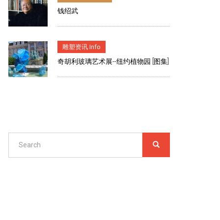
钱绍武
雕塑资讯 Info
奇胡利玻璃艺术展--纽约植物园 [图集]
Search
SEARCH
搜
索
Search