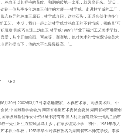
野。鸡血玉以其鲜艳的花纹、和润的质地一出现，就风靡开来。 近日，
寻访到一位从事多年鸡血玉创作的大师——林学威。走进林学威的工厂，
是形态各异的鸡血玉原石，林学威介绍，这些石头，正适合创作他多年
雕”工艺。 本期，我们一起走进林学威对鸡血玉的不解情缘，领略其“巧
 厚积薄发 机缘巧合迷上鸡血玉 林学威1989年毕业于福州工艺美术学校。
的喜爱，从小开始绘画、写生等，渐渐地，他对美术的悟性逐渐被美术
老师的提点下，他的水平也慢慢提高。“…
7
0
4年8月30日-2002年3月7日 著名雕塑家、木偶艺术家、高级美术师。 中
会员 中国雕塑学会会员 湖南省雕塑艺术委员会委员 湖南省城市雕塑创
 国家级雕塑创作设计资格证书持有者 澳大利亚新南威尔士州奥兰治市
叔平先生出生在望城县乌山乡，在家乡读完小学、初中，1951年考入
艺术职业学校，1953年毕业时该校改名为湖南省艺术师范学校。李叔