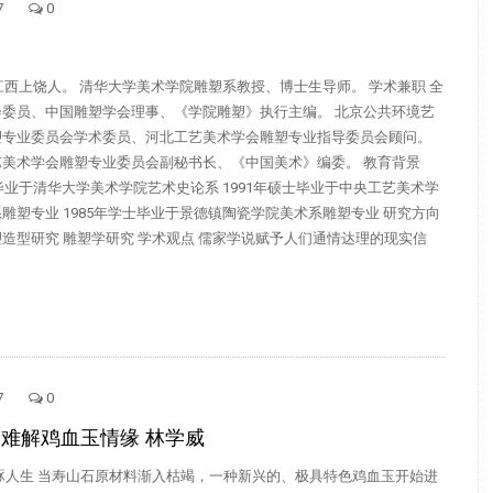
7
0
，江西上饶人。 清华大学美术学院雕塑系教授、博士生导师。 学术兼职 全
会委员、中国雕塑学会理事、《学院雕塑》执行主编。 北京公共环境艺
塑专业委员会学术委员、河北工艺美术学会雕塑专业指导委员会顾问。
艺美术学会雕塑专业委员会副秘书长、《中国美术》编委。 教育背景
士毕业于清华大学美术学院艺术史论系 1991年硕士毕业于中央工艺美术学
雕塑专业 1985年学士毕业于景德镇陶瓷学院美术系雕塑专业 研究方向
造型研究 雕塑学研究 学术观点 儒家学说赋予人们通情达理的现实信
7
0
 难解鸡血玉情缘 林学威
琢人生 当寿山石原材料渐入枯竭，一种新兴的、极具特色鸡血玉开始进