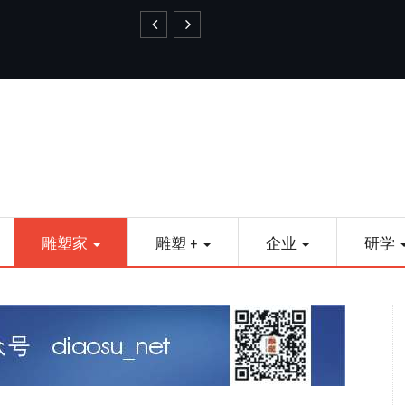
艺品金属雕塑
雕塑家
雕塑 +
企业
研学