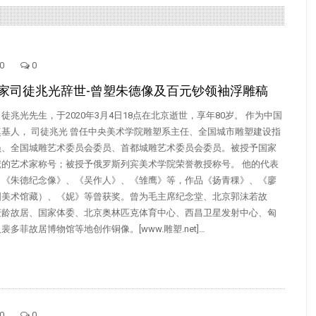
0
0
家司徒兆光辞世-曾塑朱德像及百元钞领袖浮雕稿
徒兆光先生，于2020年3月4日18点在北京逝世，享年80岁。 作为中国
基人， 司徒兆光 曾任中央美术学院雕塑系主任、全国城市雕塑建设指
员、全国城雕艺术委员会委员、首都城雕艺术委员会委员。被授予国家
献的艺术家称号；被授予俄罗斯列宾美术学院荣誉教授称号。 他的代表
、《朱德纪念像》、《吴作人》、《雏鹰》等，作品《扬青稞》、《廖
国美术馆藏）、《妮》等曾获奖。曾为毛主席纪念堂、北京郭沫若故
庆龄故居、国家体委、北京奥林匹克体育中心、西昌卫星发射中心、匈
多菲故居博物馆等地创作铜像。[www.雕塑.net]…
0
0