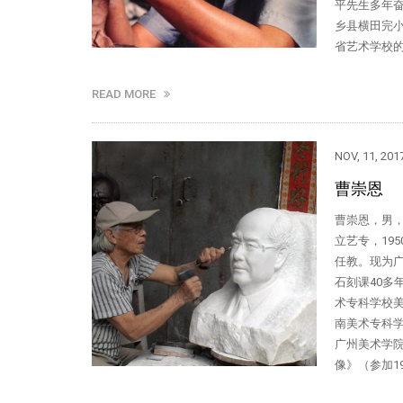
平先生多年
乡县横田完小
省艺术学校的
READ MORE
NOV, 11, 201
曹崇恩
曹崇恩，男，
立艺专，19
任教。现为
石刻课40多
术专科学校美
南美术专科学
广州美术学
像》（参加1