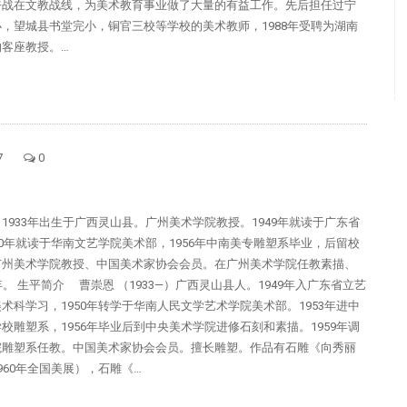
奋战在文教战线，为美术教育事业做了大量的有益工作。先后担任过宁
，望城县书堂完小，铜官三校等学校的美术教师，1988年受聘为湖南
客座教授。…
7
0
1933年出生于广西灵山县。广州美术学院教授。1949年就读于广东省
50年就读于华南文艺学院美术部，1956年中南美专雕塑系毕业，后留校
广州美术学院教授、中国美术家协会会员。在广州美术学院任教素描、
年。 生平简介 曹崇恩 （1933—）广西灵山县人。1949年入广东省立艺
术科学习，1950年转学于华南人民文学艺术学院美术部。1953年进中
校雕塑系，1956年毕业后到中央美术学院进修石刻和素描。1959年调
院雕塑系任教。中国美术家协会会员。擅长雕塑。作品有石雕《向秀丽
960年全国美展），石雕《…