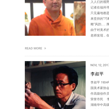
入人们的视
记者在福州
只见遍地都
来坚持的“巧
雕”风韵……
由于对美术
老师发现，在
READ MORE
NOV, 12, 201
李叔平
李叔平 193
国美术家协会
作高级创作员
荣誉市民 李
湖南华中高级