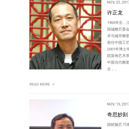
NOV, 22, 201
许正龙
1963年生
国城雕艺委
术与城市雕
曾任中国工
2001年博
院装饰艺术系
中国当代雕塑
念，…
READ MORE
NOV, 15, 201
奇思妙刻
因材施艺 巧