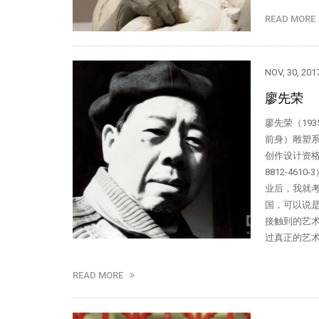
READ MOR
NOV, 30, 201
廖先荣
廖先荣（19
前身）雕塑系
创作设计资格证
8812-4
业后，我就考
国，可以说是
接触到的艺
过真正的艺术
READ MORE