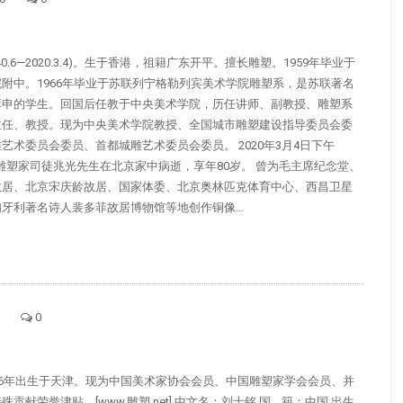
40.6—2020.3.4)。生于香港，祖籍广东开平。擅长雕塑。1959年毕业于
附中。1966年毕业于苏联列宁格勒列宾美术学院雕塑系，是苏联著名
库申的学生。回国后任教于中央美术学院，历任讲师、副教授、雕塑系
主任、教授。现为中央美术学院教授、全国城市雕塑建设指导委员会委
艺术委员会委员、首都城雕艺术委员会委员。 2020年3月4日下午
著名雕塑家司徒兆光先生在北京家中病逝，享年80岁。 曾为毛主席纪念堂、
故居、北京宋庆龄故居、国家体委、北京奥林匹克体育中心、西昌卫星
匈牙利著名诗人裴多菲故居博物馆等地创作铜像…
0
26年出生于天津。现为中国美术家协会会员、中国雕塑家学会会员、并
贡献荣誉津贴。[www.雕塑.net] 中文名：刘士铭 国 籍：中国 出生