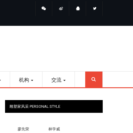
睛点雕塑
SEARCH
机构
交流
雕塑家风采 PERSONAL STYLE
廖先荣
林学威