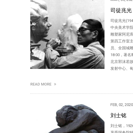
司徒兆光
司徒兆光(19
中央美术学院
雕塑家阿尼
第四工作室
员、全国城雕
18:00，
北京郭沫若
发射中心、
READ MORE
FEB, 02, 2020
刘士铭
刘士铭，19
享受国务院特殊