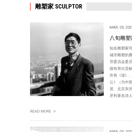
雕塑家 SCULPTOR
MAR, 05, 202
八旬雕塑
知名雕塑家司
城市雕塑的奠
导委员会委
级有突出贡
作有《读》
公》（为中
居、北京宋
牙利著名诗人裴
READ MORE
MAR, 05, 202