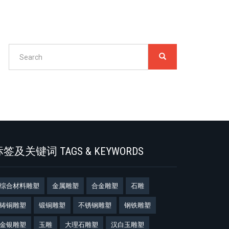
Search
SEARCH
搜
索
Search
签及关键词 TAGS & KEYWORDS
综合材料雕塑
金属雕塑
合金雕塑
石雕
铸铜雕塑
锻铜雕塑
不锈钢雕塑
钢铁雕塑
金银雕塑
玉雕
大理石雕塑
汉白玉雕塑