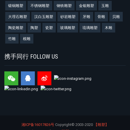
锻铜雕塑
不锈钢雕塑
钢铁雕塑
金银雕塑
玉雕
大理石雕塑
汉白玉雕塑
砂岩雕塑
牙雕
骨雕
贝雕
陶瓷雕塑
陶塑
瓷塑
玻璃雕塑
琉璃雕塑
木雕
竹雕
根雕
携手同行 FOLLOW US
湘ICP备16017826号
Copyright©
2003-2020
【雕塑】