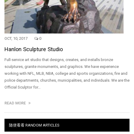
OCT, 10, 2017
0
Hanlon Sculpture Studio
Full-service art studio that designs, creates, and installs bronze
sculptures, granite monuments, and graphics. We have experience
working with NFL, MLB, NBA, college and sports organizations, fire and
police departments, churches, municipalities, and individuals. We are the
Official Sculptor for…
READ MORE
随便看看 RANDOM ARTICLES