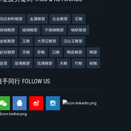
综合材料雕塑
金属雕塑
合金雕塑
石雕
铸铜雕塑
锻铜雕塑
不锈钢雕塑
钢铁雕塑
金银雕塑
玉雕
大理石雕塑
汉白玉雕塑
砂岩雕塑
牙雕
骨雕
贝雕
陶瓷雕塑
陶塑
瓷塑
玻璃雕塑
琉璃雕塑
木雕
竹雕
根雕
手同行 FOLLOW US