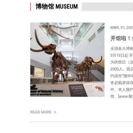
博物馆 MUSEUM
MAR, 31, 202
开馆啦！
全国各大博物
3月13日起 
为闭馆日（
2000人。
约须凭“随申
务必截屏保
件、本人预约
馆。[www.雕塑
READ MORE