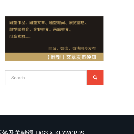
Search
SEARCH
搜
索
Search
签及关键词 TAGS & KEYWORDS