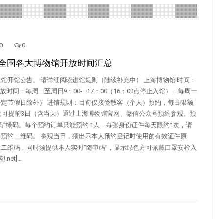
0
0
全国各大博物馆开放时间汇总
馆开馆公告。 请详细阅读进馆规则（陆续补充中） 上海博物馆 时间：
开放时间：每周二至周日9：00-—17：00（16：00点停止入馆），每周一
法定节假日除外） 进馆规则：目前仅接受散客（个人）预约，每日限额
观众可提前3日（含当天）通过上海博物馆官网、微信公众号预约参观。预
码”绿码。每个预约订单只能预约 1人，每张身份证件每天限约1次，请
存预约二维码。 参观当日，须出示本人预约登记时使用的有效证件原
二维码，同时须提供本人实时“随申码”，显示绿色方可佩戴口罩安检入
.net]…