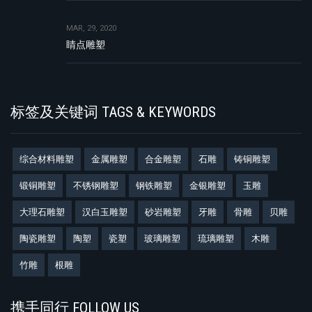
MAR, 29, 2020
睛点雕塑
标签及关键词 TAGS & KEYWORDS
综合材料雕塑
金属雕塑
合金雕塑
石雕
铸铜雕塑
锻铜雕塑
不锈钢雕塑
钢铁雕塑
金银雕塑
玉雕
大理石雕塑
汉白玉雕塑
砂岩雕塑
牙雕
骨雕
贝雕
陶瓷雕塑
陶塑
瓷塑
玻璃雕塑
琉璃雕塑
木雕
竹雕
根雕
携手同行 FOLLOW US