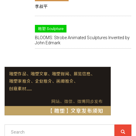
李叔平
雕塑 Sculpture
BLOOMS: Strobe Animated Sculptures Invented by
John Edmark
Search
SEARC
搜