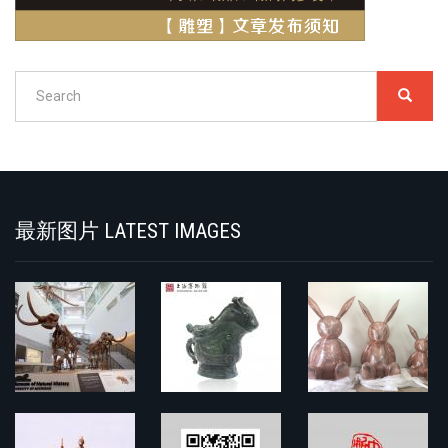
Search
SEARC
搜
索
Search
最新图片 LATEST IMAGES