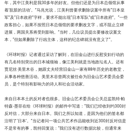
年，其中江美利是我30多年的好友。但他们还是为日本总领馆从事
着‘肮脏的活动’。”马兆光说，江美利曾要求删除议案中所有“日本皇
军”及“日本政府”字样，要求不能出现“日本军队”或“日本政府”。“一些
政客担心，如果不按照日本总领馆的要求删改文字，或不阻止立碑
进展，两国关系将受到影响。”当时，几位议员提出要修改议案文
本，“但如果删除了行凶主体，这样的纪念碑就没有意义了”。
《环球时报》记者通过采访了解到，在旧金山进行反慰安妇行动的
有几名特别突出的日本城领袖，像江美利就是当地政坛名人。还有
贾尼丝·美里木谷，她跟丈夫经营旧金山一家有88年历史的老教堂，
从事各种慈善活动。美里木谷曾两次被任命为旧金山艺术委员会委
员，是个特别有影响力的诗人和社会活动家。
来自日本本土的反对者也很多。旧金山艺术委员会公关总监凯特·帕
特森-墨菲在给《环球时报》的邮件中写道：“我们已经收到约300封
反对信，大部分来自日本。我们之所以知道，是因为他们的签名都
注明了‘日本’。”当记者问一项公共艺术作品能收到近300封反对信是
不是常有的事，凯特回复说：“我们没有进行数据比较，但通常来