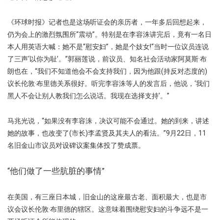
《环球时报》记者也是这场听证会的亲历者，一年多后回想起来，
仍为会上的激烈氛围所“震动”。特别是在李容洙讲完后，竟有一名日
本人用英语大喊：她不是“慰安妇”，她是个妓女!“当时一位议员连说
了三声‘以你为耻’。”郭丽莲说，前议员、知名社会活动家阿莫斯·布
朗也在，“我们不知道他会不会支持我们，因为他跟(持反对态度的)
议长伦敦·布里德关系很好。听完李容洙等人的发言后，他说，‘我们
黑人不会让别人教我们怎么说话。我现在选择支持’。”
马兆光说，“如果没有李容洙，决议可能不会通过。她的到来，讲述
她的故事，也改变了(市长)李孟贤及其夫人的看法。”9月22日，11
名旧金山市议员对设碑议案集体投了赞成票。
“他们做了一些肮脏的事情”
在美国，有三座日本城，旧金山的这座最古老、面积最大，也是市
议会议长伦敦·布里德的辖区。这意味着围绕慰安妇的斗争远不是一