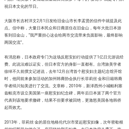
祝日本文化的节日。
大阪市长吉村洋文2月1日发给旧金山市长李孟贤的信件中就提及此
点。信中称，大量日本民众和日裔居住在旧金山，每年大批日本游
客到旧金山，“我严重担心这会给两市交流带来负面影响，最终影响
两国交流”。
有消息称，日本政府专门为这场反慰安妇行动提供了1亿日元游说经
费。此说法难以证实，但日本官方的身影一直都有。台湾旅美学者
徐绰不久前撰文记述说，去年12月台湾首个慰安妇主题纪念馆开馆
时，他同前来参加活动的加州韩裔协会执行长菲莉丝·金和日籍韩裔
学者绢川知美进行了交流。文章称，2010年，新泽西州小城帕利塞
兹帕克市设立美国第一座慰安妇纪念碑，两年后日本派了两个官方
代表到该地要求撤碑，结果不但要求被回绝，更激怒美国各地韩侨
起而效尤。
2013年，菲莉丝·金的居住地格伦代尔市竖起慰安妇像，次年密歇根