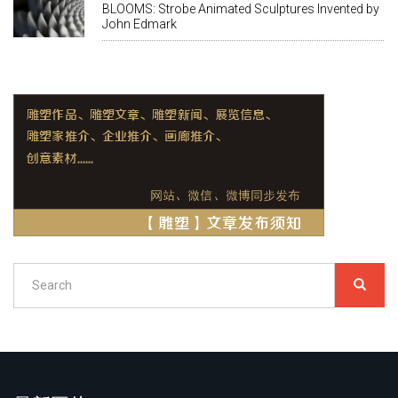
BLOOMS: Strobe Animated Sculptures Invented by
John Edmark
Search
SEARC
搜
索
Search