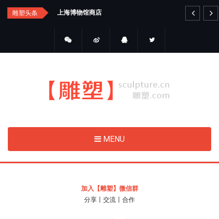
Skip
艺品金属雕塑
睛
雕塑头条
to
main
content
MENU
加入【雕塑】微信群
分享丨交流丨合作