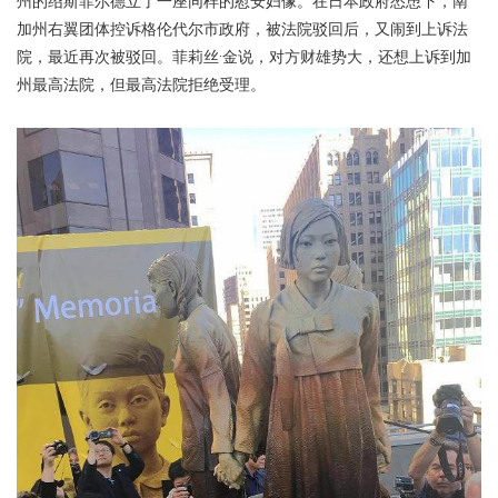
州的绍斯菲尔德立了一座同样的慰安妇像。在日本政府怂恿下，南
加州右翼团体控诉格伦代尔市政府，被法院驳回后，又闹到上诉法
院，最近再次被驳回。菲莉丝·金说，对方财雄势大，还想上诉到加
州最高法院，但最高法院拒绝受理。