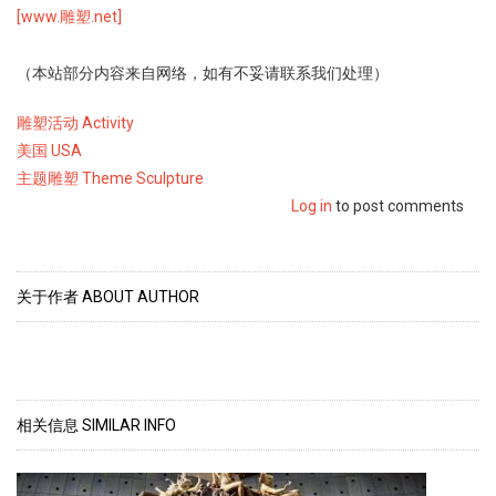
[www.雕塑.net]
（本站部分内容来自网络，如有不妥请联系我们处理）
Category2
雕塑活动 Activity
雕
美国 USA
塑
雕
主题雕塑 Theme Sculpture
现
塑
Log in
to post comments
场
分
global
类
Classified
关于作者 ABOUT AUTHOR
相关信息 SIMILAR INFO