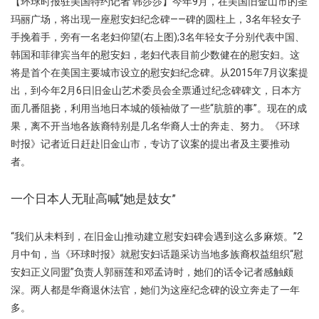
【环球时报驻美国特约记者 韩莎莎】今年9月，在美国旧金山市的圣
玛丽广场，将出现一座慰安妇纪念碑——碑的圆柱上，3名年轻女子
手挽着手，旁有一名老妇仰望(右上图);3名年轻女子分别代表中国、
韩国和菲律宾当年的慰安妇，老妇代表目前少数健在的慰安妇。这
将是首个在美国主要城市设立的慰安妇纪念碑。从2015年7月议案提
出，到今年2月6日旧金山艺术委员会全票通过纪念碑碑文，日本方
面几番阻挠，利用当地日本城的领袖做了一些“肮脏的事”。现在的成
果，离不开当地各族裔特别是几名华裔人士的奔走、努力。《环球
时报》记者近日赶赴旧金山市，专访了议案的提出者及主要推动
者。
一个日本人无耻高喊“她是妓女”
“我们从未料到，在旧金山推动建立慰安妇碑会遇到这么多麻烦。”2
月中旬，当《环球时报》就慰安妇话题采访当地多族裔权益组织“慰
安妇正义同盟”负责人郭丽莲和邓孟诗时，她们的话令记者感触颇
深。两人都是华裔退休法官，她们为这座纪念碑的设立奔走了一年
多。