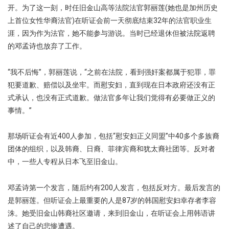
开。为了这一刻，时任旧金山高等法院法官郭丽莲(她也是加州历史
上首位女性华裔法官)在听证会前一天彻底结束32年的法官职业生
涯，因为作为法官，她不能参与游说。当时已经退休但被法院返聘
的邓孟诗也放弃了工作。
“我不后悔”，郭丽莲说，“之前在法院，看到强奸案都属于犯罪，罪
犯要道歉、赔偿以及坐牢。而慰安妇，直到现在日本政府还没有正
式承认，也没有正式道歉。做法官多年让我们觉得有必要做正义的
事情。”
那场听证会有近400人参加，包括“慰安妇正义同盟”中40多个多族裔
团体的组织，以及韩裔、日裔、菲律宾裔和犹太裔社团等。反对者
中，一些人专程从日本飞至旧金山。
邓孟诗第一个发言，随后约有200人发言，包括反对方。最后发言的
是郭丽莲。但听证会上最重要的人是87岁的韩国慰安妇幸存者李容
洙。她受旧金山韩裔社区邀请，来到旧金山，在听证会上用韩语讲
述了自己的悲惨遭遇。