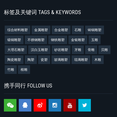
标签及关键词 TAGS & KEYWORDS
综合材料雕塑
金属雕塑
合金雕塑
石雕
铸铜雕塑
锻铜雕塑
不锈钢雕塑
钢铁雕塑
金银雕塑
玉雕
大理石雕塑
汉白玉雕塑
砂岩雕塑
牙雕
骨雕
贝雕
陶瓷雕塑
陶塑
瓷塑
玻璃雕塑
琉璃雕塑
木雕
竹雕
根雕
携手同行 FOLLOW US