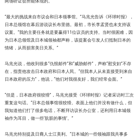
两场听证会所能体现的。
“最大的挑战来自市议会和日本领事馆。”马兆光告诉《环球时报》，
日本总领馆在幕后游说议长布里德。最初，市长李孟贤也未支持该
议案。“我的主要任务就是要赢得11位议员的支持。当时很困难，因
为日本总领馆及日本城领袖都声称，该提案会引发人们抵制日本的
情绪，从而损害美日关系。”
马兆光说，他收到很多“仇恨邮件”和“威胁邮件”，声称“慰安妇”不存
在，指责他攻击日本政府和日本人民。“但我本人从未直接受到来自
日本政府的压力”，他说，“他们对我很友好，我们经常会面。”
“但是，日本政府很狡猾”，马兆光接受《环球时报》记者采访时三次
重复这句话。“日本总领事馆很狡猾。表面上他们并没有做什么，但
我知道他们打了很多电话，不断拜访议长办公室，还利用日本城领
袖作为耳目，做一些‘肮脏的事情’。”
马兆光特别提及日裔人士江美利。“日本城的一些领袖跟我共事多