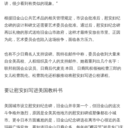
讲，很少看到有类似的现象。”
根据旧金山公共艺术品的相关管理规定，市议会批准后，慰安妇纪
念碑的设计和碑文还需要艺术委员会批准。通过后，慰安妇纪念碑
再以礼物的形式送给旧金山市政府，这样才最终安放在市里。正因
为此，艺术委员会也陷入这场纷争，面临各方压力。
也有不少日裔名人支持设碑。凯特在邮件中称，委员会收到大量来
自全美高校、人权组织及个人的支持邮件。她着重列出几个名字：
联邦前国会众议员、日裔后代麦克·本田、日裔民权领袖松豊三郎的
女儿松豊凯伦。松豊凯伦还积极推动将慰安妇写进公校课程。
要让慰安妇写进美国教科书
美国城市设立慰安妇纪念碑，旧金山并非第一个，但旧金山的这次
斗争格外激烈，原因是全美其他地方的慰安妇碑或塑像都在小城
市。更令日本方面尴尬的是，旧金山纪念碑选在离市中心很近的圣
玛丽广场安放，要知道旧金山日裔众多，每年的“樱花节”就是专门庆