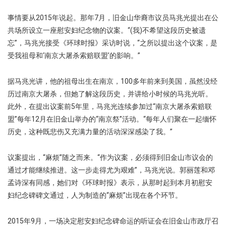
事情要从2015年说起。那年7月，旧金山华裔市议员马兆光提出在公
共场所设立一座慰安妇纪念物的议案。“(我)不希望这段历史被遗
忘”，马兆光接受《环球时报》采访时说，“之所以提出这个议案，是
受我祖母和‘南京大屠杀索赔联盟’的影响。”
据马兆光讲，他的祖母出生在南京，100多年前来到美国，虽然没经
历过南京大屠杀，但她了解这段历史，并讲给小时候的马兆光听。
此外，在提出议案前5年里，马兆光连续参加过“南京大屠杀索赔联
盟”每年12月在旧金山举办的“南京祭”活动。“每年人们聚在一起缅怀
历史，这种既悲伤又充满力量的活动深深感染了我。”
议案提出，“麻烦”随之而来。“作为议案，必须得到旧金山市议会的
通过才能继续推进。这一步走得尤为艰难”，马兆光说。郭丽莲和邓
孟诗深有同感，她们对《环球时报》表示，从那时起到本月初慰安
妇纪念碑碑文通过，人为制造的“麻烦”出现在各个环节。
2015年9月，一场决定慰安妇纪念碑命运的听证会在旧金山市政厅召