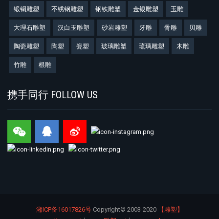
锻铜雕塑
不锈钢雕塑
钢铁雕塑
金银雕塑
玉雕
大理石雕塑
汉白玉雕塑
砂岩雕塑
牙雕
骨雕
贝雕
陶瓷雕塑
陶塑
瓷塑
玻璃雕塑
琉璃雕塑
木雕
竹雕
根雕
携手同行 FOLLOW US
湘ICP备16017826号
Copyright©
2003-2020
【雕塑】