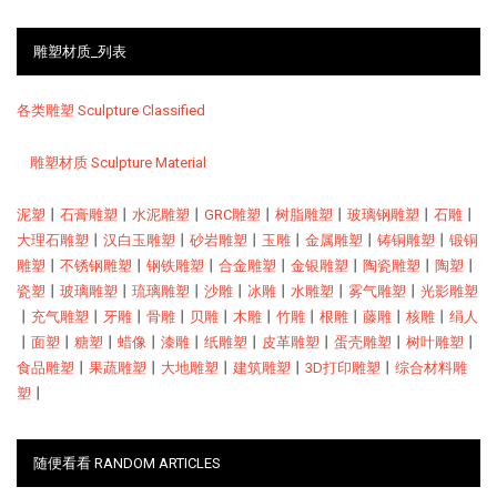
雕塑材质_列表
各类雕塑 Sculpture Classified
雕塑材质 Sculpture Material
泥塑
丨
石膏雕塑
丨
水泥雕塑
丨
GRC雕塑
丨
树脂雕塑
丨
玻璃钢雕塑
丨
石雕
丨
大理石雕塑
丨
汉白玉雕塑
丨
砂岩雕塑
丨
玉雕
丨
金属雕塑
丨
铸铜雕塑
丨
锻铜
雕塑
丨
不锈钢雕塑
丨
钢铁雕塑
丨
合金雕塑
丨
金银雕塑
丨
陶瓷雕塑
丨
陶塑
丨
瓷塑
丨
玻璃雕塑
丨
琉璃雕塑
丨
沙雕
丨
冰雕
丨
水雕塑
丨
雾气雕塑
丨
光影雕塑
丨
充气雕塑
丨
牙雕
丨
骨雕
丨
贝雕
丨
木雕
丨
竹雕
丨
根雕
丨
藤雕
丨
核雕
丨
绢人
丨
面塑
丨
糖塑
丨
蜡像
丨
漆雕
丨
纸雕塑
丨
皮革雕塑
丨
蛋壳雕塑
丨
树叶雕塑
丨
食品雕塑
丨
果蔬雕塑
丨
大地雕塑
丨
建筑雕塑
丨
3D打印雕塑
丨
综合材料雕
塑
丨
随便看看 RANDOM ARTICLES